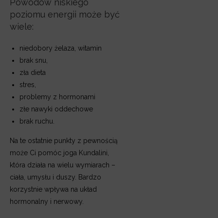
Powodów niskiego
poziomu energii może być
wiele:
niedobory żelaza, witamin
brak snu,
zła dieta
stres,
problemy z hormonami
złe nawyki oddechowe
brak ruchu.
Na te ostatnie punkty z pewnością
może Ci pomóc joga Kundalini,
która działa na wielu wymiarach –
ciała, umysłu i duszy. Bardzo
korzystnie wpływa na układ
hormonalny i nerwowy.