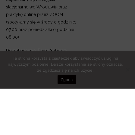
stacjonarne we Wrocławiu oraz
praktykę online przez ZOOM
(spotykamy się w środy o godzinie:
07:00 oraz poniedziałki o godzinie
08:00)
Do zobaczenia, Darek Sobiecki –
oko na Kundalini
Ta strona korzysta z ciasteczek aby świadczyć usługi na
najwyższym poziomie. Dalsze korzystanie ze strony oznacza,
że zgadzasz się na ich użycie.
Zgoda
© Copyright 2025
okonakundalini.pl
| Stworzone w ramach
atwi.pl
Polityka prywatności