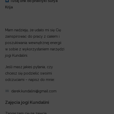
Tutaj link do praktyki Surya
Krija
Mam nadzieję, że udało mi się Cię
zainspirować do pracy z ciałem i
poszukiwania wewnętrznej energii
w sobie z wykorzystaniem narzędzi
jogi Kundalini.
Jeśli masz jakieś pytania, czy
chcesz się podzielić swoimi
odczuciami – napisz do mnie:
darek.kundalini@gmail.com
Zajęcia jogi Kundalini
Zapraszam cię na zajęcia