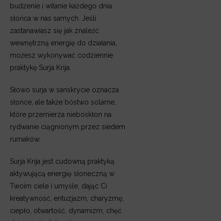
budzenie i witanie każdego dnia
słońca w nas samych. Jeśli
zastanawiasz się jak znaleźć
wewnętrzną energię do działania,
możesz wykonywać codziennie
praktykę Surja Krija.
Słowo surja w sanskrycie oznacza
słońce, ale także bóstwo solarne,
które przemierza nieboskłon na
rydwanie ciągnionym przez siedem
rumaków.
Surja Krija jest cudowną praktyką
aktywującą energię słoneczną w
Twoim ciele i umyśle, dając Ci
kreatywność, entuzjazm, charyzmę,
ciepło, otwartość, dynamizm, chęć