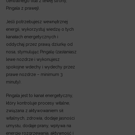
centralnego (Ida z lewej strony,
Pingala z prawej).
Jeśli potrzebujesz wewnętrznej
energii, wykorzystuj wiedzę o tych
kanałach energetycznych i
oddychaj przez prawą dziurkę od
nosa, stymulując Pingalę (zasłaniasz
lewe nozdrze i wykonujesz
spokojne wdechy i wydechy przez
prawe nozdrze – minimum 3
minuty).
Pingala jest to kanał energetyczny,
który kontroluje procesy witalne,
związana z aktywowaniem sił
witalnych, zdrowia, dodaje jasności
umysłu, dodaje prany,
wpływa na
energię rozgrzewania, aktywność i