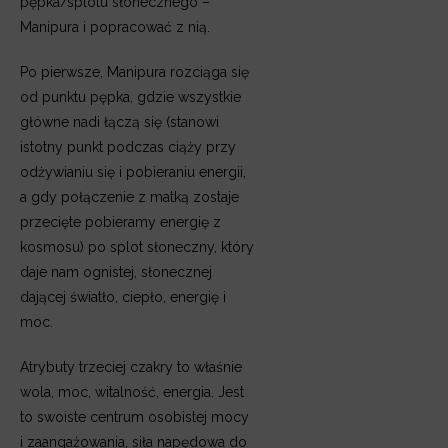
pępka/splotu słonecznego –
Manipura i popracować z nią.
Po pierwsze, Manipura rozciąga się
od punktu pępka, gdzie
wszystkie
główne nadi łączą się (stanowi
istotny punkt podczas ciąży przy
odżywianiu się i pobieraniu energii,
a gdy połączenie z matką zostaje
przecięte pobieramy energię z
kosmosu) po splot słoneczny, który
daje nam ognistej, słonecznej
dającej światło, ciepło, energię i
moc.
Atrybuty trzeciej czakry to właśnie
wola, moc, witalność, energia. Jest
to swoiste centrum osobistej mocy
i zaangażowania, siła napędowa do