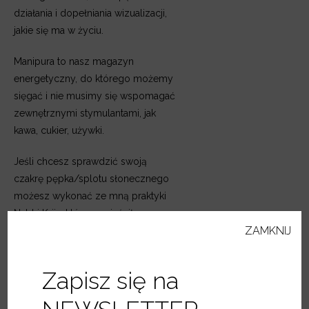
działania i dopełniania wizualizacji,
jakie się ma w życiu.
Manipura to nasz magazyn
energetyczny, do którego możemy
sięgać i nie musimy się wspomagać
zewnętrznymi stymulantami, jak
kawa, cukier, używki.
Jeśli chcesz sprawdzić swoją
czakrę pępka/splotu słonecznego
możesz wykonać ze mną praktyki
Nabhi Krija, którą zamieściłem na
ZAMKNIJ
Youtube. Codziennie wykonanie
praktyki przez 40 dni, może bardzo
zmienić Twój poziom wewnętrznej
Zapisz się na
energii.