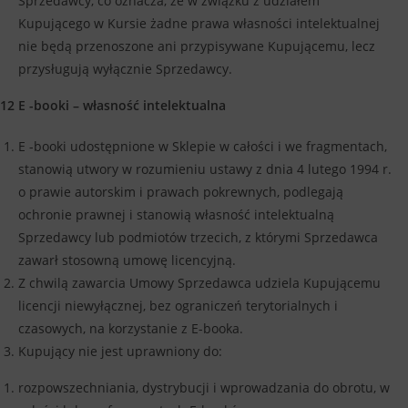
Sprzedawcy, co oznacza, że w związku z udziałem
Kupującego w Kursie żadne prawa własności intelektualnej
nie będą przenoszone ani przypisywane Kupującemu, lecz
przysługują wyłącznie Sprzedawcy.
12 E -booki – własność intelektualna
E -booki udostępnione w Sklepie w całości i we fragmentach,
stanowią utwory w rozumieniu ustawy z dnia 4 lutego 1994 r.
o prawie autorskim i prawach pokrewnych, podlegają
ochronie prawnej i stanowią własność intelektualną
Sprzedawcy lub podmiotów trzecich, z którymi Sprzedawca
zawarł stosowną umowę licencyjną.
Z chwilą zawarcia Umowy Sprzedawca udziela Kupującemu
licencji niewyłącznej, bez ograniczeń terytorialnych i
czasowych, na korzystanie z E-booka.
Kupujący nie jest uprawniony do:
rozpowszechniania, dystrybucji i wprowadzania do obrotu, w