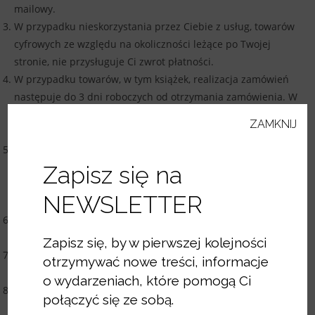
mailowy.
W przypadku nieskorzystania przez Ciebie z usług, towarów
cyfrowych ze względu na okoliczności leżące po Twojej
stronie, nie przysługuje Ci zwrot płatności.
W przypadku towarów, w tym książek, realizacja zamówień
następuje do 3 dni roboczych od otrzymania zamówienia. W
przypadku wydłużenia terminu wysyłki informacja zostanie
ZAMKNIJ
umieszczona na stronie produktu.
Faktura dla produktów zamówionych przez stronę zostaje
wystawiona na wcześniejsze życzenie Klienta. Faktura
Zapisz się na
dostarczana będzie w formie elektronicznej, na co Kupujący
NEWSLETTER
wyraża zgodę.
Sprzedawca zastrzega sobie prawo do nierealizowania
Zamówienia w przypadku:
Zapisz się, by w pierwszej kolejności
a) Podania przez Kupującego nieprawdziwych danych
otrzymywać nowe treści, informacje
koniecznych do realizacji Zamówienia,
o wydarzeniach, które pomogą Ci
b) Braku płatności za Zamówienie we wskazanym terminie.
połączyć się ze sobą.