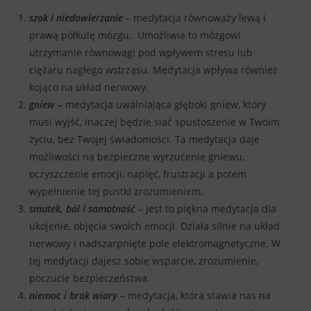
szok i niedowierzanie
– medytacja równoważy lewą i
prawą półkulę mózgu. Umożliwia to mózgowi
utrzymanie równowagi pod wpływem stresu lub
ciężaru nagłego wstrząsu. Medytacja wpływa również
kojąco na układ nerwowy.
gniew –
medytacja uwalniająca głęboki gniew, który
musi wyjść, inaczej będzie siać spustoszenie w Twoim
życiu, bez Twojej świadomości. Ta medytacja daje
możliwości na bezpieczne wyrzucenie gniewu,
oczyszczenie emocji, napięć, frustracji a potem
wypełnienie tej pustki zrozumieniem.
smutek, ból i samotność
– jest to piękna medytacja dla
ukojenie, objęcia swoich emocji. Działa silnie na układ
nerwowy i nadszarpnięte pole elektromagnetyczne. W
tej medytacji dajesz sobie wsparcie, zrozumienie,
poczucie bezpieczeństwa.
niemoc i brak wiary
– medytacja, która stawia nas na